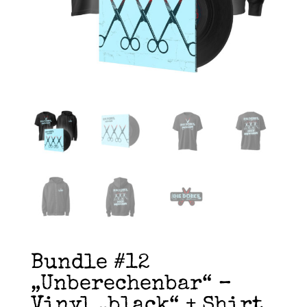
Bundle #12
„Unberechenbar“ –
Vinyl „black“ + Shirt