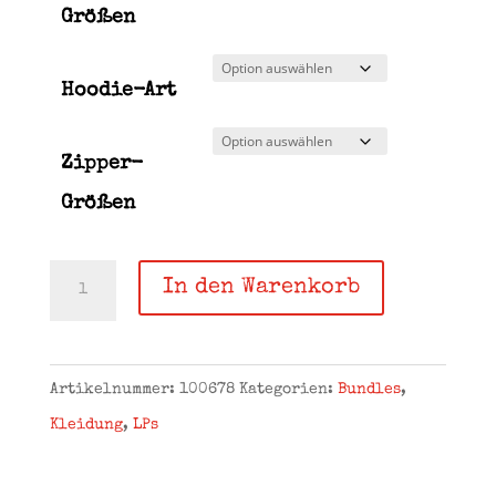
Größen
Hoodie-Art
Zipper-
Größen
Bundle
In den Warenkorb
#12
„Unberechenbar“
–
Artikelnummer:
100678
Kategorien:
Bundles
,
Vinyl
Kleidung
,
LPs
„black“
+