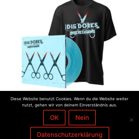
Diese Website benutzt Cookies. Wenn du die Website weiter
nutzt, gehen wir von deinem Einverständnis aus.
Bundle #4 „Unberechenbar“
– Vinyl „curacao“ + Shirt
OK
Nein
€
45,00
Datenschutzerklärung